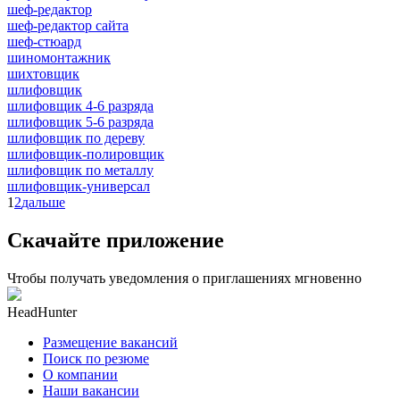
шеф-редактор
шеф-редактор сайта
шеф-стюард
шиномонтажник
шихтовщик
шлифовщик
шлифовщик 4-6 разряда
шлифовщик 5-6 разряда
шлифовщик по дереву
шлифовщик-полировщик
шлифовщик по металлу
шлифовщик-универсал
1
2
дальше
Скачайте приложение
Чтобы получать уведомления о приглашениях мгновенно
HeadHunter
Размещение вакансий
Поиск по резюме
О компании
Наши вакансии