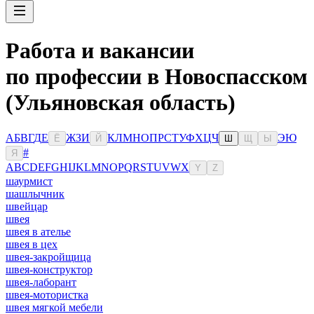
Работа и вакансии
по профессии в Новоспасском
(Ульяновская область)
А
Б
В
Г
Д
Е
Ж
З
И
К
Л
М
Н
О
П
Р
С
Т
У
Ф
Х
Ц
Ч
Э
Ю
Ё
Й
Ш
Щ
Ы
#
Я
A
B
C
D
E
F
G
H
I
J
K
L
M
N
O
P
Q
R
S
T
U
V
W
X
Y
Z
шаурмист
шашлычник
швейцар
швея
швея в ателье
швея в цех
швея-закройщица
швея-конструктор
швея-лаборант
швея-мотористка
швея мягкой мебели