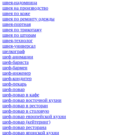
швея-надомница
швея на производство
швея по коже
швея по ремонту одежды
швея-портная
швея по трикотажу
швея по шторам
швея-технолог
швея-универсал
шелкограф
шеф анимации
шеф-бариста
шеф-бармен
шеф-инженер
шеф-кондитер
шеф-пекарь
шеф-повар
шеф-повар в кафе
шеф-повар восточной кухни
шеф-повар в ресторан
шеф-повар в столовую
шеф-повар европейской кухни
шеф-повар (кейтеринг)
шеф-повар ресторана
шеф-повар японской кухни