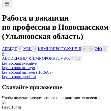
Работа и вакансии
по профессии в Новоспасском
(Ульяновская область)
А
Б
В
Г
Д
Е
Ж
З
И
К
Л
М
Н
О
П
Р
С
Т
У
Ф
Х
Ц
Ч
Ш
Э
Ю
Ё
Й
Щ
Ы
Я
#
A
B
C
D
E
F
G
H
I
J
L
M
N
O
P
Q
R
S
T
U
V
W
X
K
Y
Z
key account executive
key account manager
1
key account manager (HoReCa)
key account specialist
Скачайте приложение
Чтобы получать уведомления о приглашениях мгновенно
HeadHunter