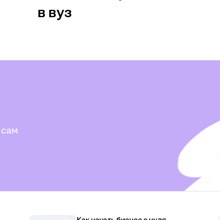
в вуз
 сам