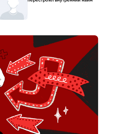
перестроил внутренний найм