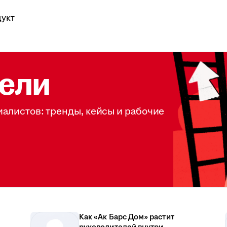
укт
ели
иалистов: тренды, кейсы и рабочие
Как «Ак Барс Дом» растит