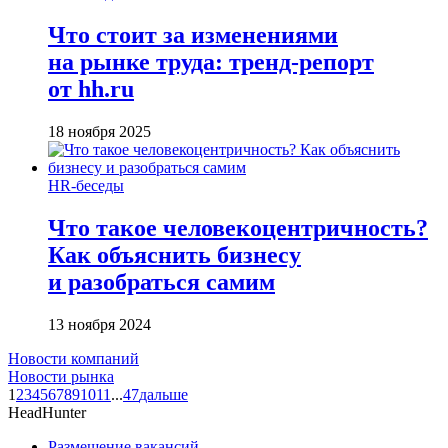
Что стоит за изменениями
на рынке труда: тренд-репорт
от hh.ru
18 ноября 2025
HR-беседы
Что такое человеко­центричность?
Как объяснить бизнесу
и разобраться самим
13 ноября 2024
Новости компаний
Новости рынка
1
2
3
4
5
6
7
8
9
10
11
...
47
дальше
HeadHunter
Размещение вакансий