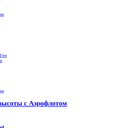
е
ен
 высоты с Аэрофлотом
et