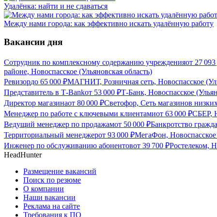
Удалёнка: найти и не сдаваться
Между нами города: как эффективно искать удалённую работу
Вакансии дня
Сотрудник по комплексному содержанию учреждения
от
27 093
районе, Новоспасское (Ульяновская область)
Ревизор
до
65 000
₽
МАГНИТ, Розничная сеть, Новоспасское (Уль
Представитель в Т-Bank
от
53 000
₽
Т-Банк, Новоспасское (Ульян
Директор магазина
от
80 000
₽
Светофор, Сеть магазинов низких
Менеджер по работе с ключевыми клиентами
от
63 000
₽
СБЕР, 
Ведущий менеджер по продажам
от
50 000
₽
Банкротство гражд
Территориальный менеджер
от
93 000
₽
МегаФон, Новоспасское 
Инженер по обслуживанию абонентов
от
39 700
₽
Ростелеком, Н
HeadHunter
Размещение вакансий
Поиск по резюме
О компании
Наши вакансии
Реклама на сайте
Требования к ПО