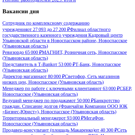
Вакансии дня
Сотрудник по комплексному содержанию
учреждения
от
27 093
до
27 200
₽
Филиал областного
государственного казенного учреждения Кадровый центр
Ульяновской области в Новоспасском районе, Новоспасское
(Ульяновская область)
Ревизор
до
65 000
₽
МАГНИТ, Розничная сеть, Новоспасское
(Ульяновская область)
Представитель в Т-Bank
от
53 000
₽
Т-Банк, Новоспасское
(Ульяновская область)
Директор магазина
от
80 000
₽
Светофор, Сеть магазинов
низких цен, Новоспасское (Ульяновская область)
Менеджер по работе с ключевыми клиентами
от
63 000
₽
СБЕР,
Новоспасское (Ульяновская область)
Ведущий менеджер по продажам
от
50 000
₽
Банкротство
граждан. Списание долгов (Франчайзи Компании ООО ЮК
«Бизнес-Юрист»), Новоспасское (Ульяновская область)
Территориальный менеджер
от
93 000
₽
МегаФон,
Новоспасское (Ульяновская область)
Продавец-консультант (площадь Макаренко)
от
40 300
₽
Сеть